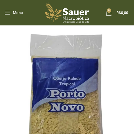
0
Menu
R$
0,00