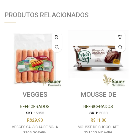
PRODUTOS RELACIONADOS
VEGGES
MOUSSE DE
SALSICHA DE
CHOCOLATE
SOJA 320G
2X100G VIDAVEG
REFRIGERADOS
REFRIGERADOS
GOSHEN
SKU:
5858
SKU:
5038
R$
29,90
R$
11,00
VEGGES SALSICHA DE SOJA
MOUSSE DE CHOCOLATE
320G GOSHEN
2X100G VIDAVEG