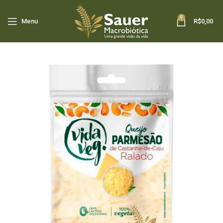
0
Menu
R$
0,00