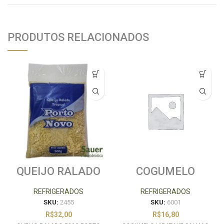
PRODUTOS RELACIONADOS
QUEIJO RALADO
COGUMELO
500G PORTO
HIRATAKE
NOVO
SALMAO BD 200G
REFRIGERADOS
REFRIGERADOS
SKU:
2455
SKU:
6001
R$
32,00
R$
16,80