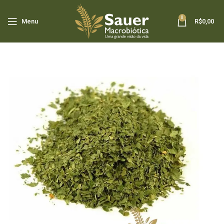
0
Menu
R$
0,00