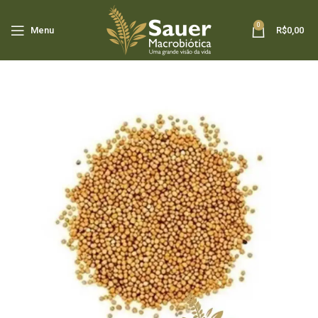
0
Menu
R$
0,00