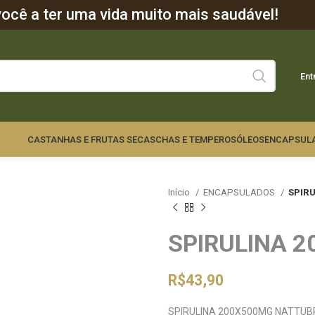
cê a ter uma vida muito mais saudável!
Ent
CASTANHAS E FRUTAS SECAS
CHAS E TEMPEROS
ÓLEOS
ENCAPSUL
Início
ENCAPSULADOS
SPIR
SPIRULINA 
R$
43,90
SPIRULINA 200X500MG NATTU