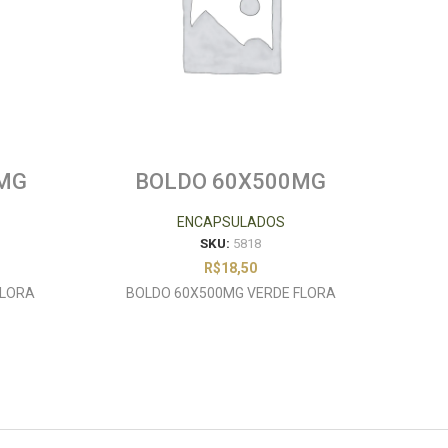
0MG
BOLDO 60X500MG
VERDE FLORA
60X
ENCAPSULADOS
SKU:
5818
R$
18,50
FLORA
BOLDO 60X500MG VERDE FLORA
CARV