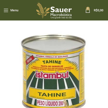
0
Menu
R$
0,00