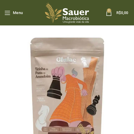
0
Menu
R$
0,00