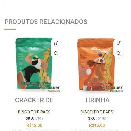
PRODUTOS RELACIONADOS
CRACKER DE
TIRINHA
ESPINAFRE 100G
MORANGA
GLULAC
CGERGELIM 100G
BISCOITO E PAES
BISCOITO E PAES
GLULAC
SKU:
5149
SKU:
5140
R$
15,00
R$
15,00