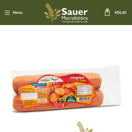
0
Menu
R$
0,00