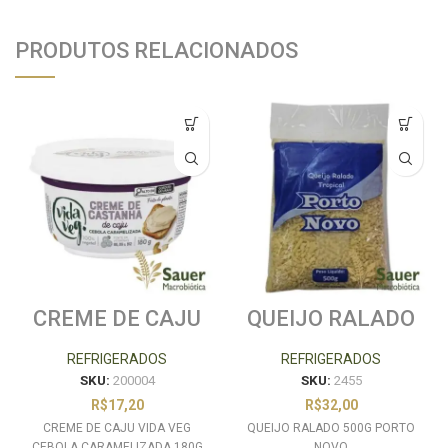
PRODUTOS RELACIONADOS
CREME DE CAJU
QUEIJO RALADO
VIDA VEG
500G PORTO
CEBOLA
NOVO
REFRIGERADOS
REFRIGERADOS
CARAMELIZADA
SKU:
200004
SKU:
2455
180G
R$
17,20
R$
32,00
CREME DE CAJU VIDA VEG
QUEIJO RALADO 500G PORTO
CEBOLA CARAMELIZADA 180G
NOVO