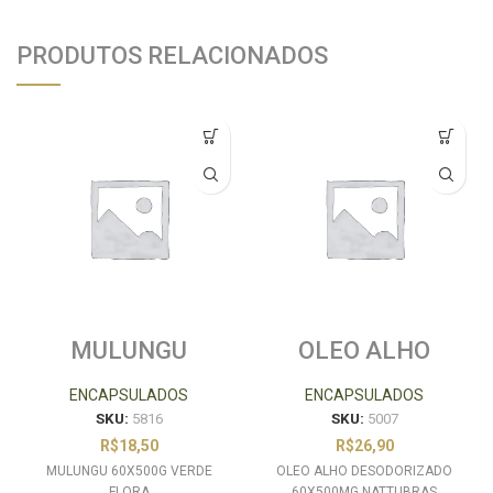
PRODUTOS RELACIONADOS
MULUNGU
OLEO ALHO
60X500G VERDE
DESODORIZADO
FLORA
60X500MG
ENCAPSULADOS
ENCAPSULADOS
NATTUBRAS
SKU:
5816
SKU:
5007
R$
18,50
R$
26,90
MULUNGU 60X500G VERDE
OLEO ALHO DESODORIZADO
FLORA
60X500MG NATTUBRAS