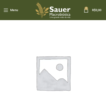
0
Menu
R$
0,00