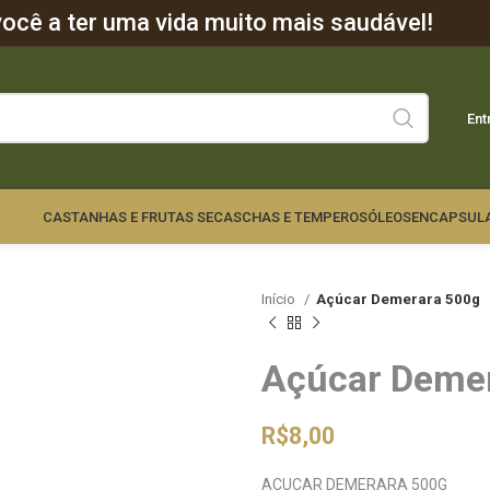
cê a ter uma vida muito mais saudável!
Ent
CASTANHAS E FRUTAS SECAS
CHAS E TEMPEROS
ÓLEOS
ENCAPSUL
Início
Açúcar Demerara 500g
Açúcar Deme
R$
8,00
ACUCAR DEMERARA 500G