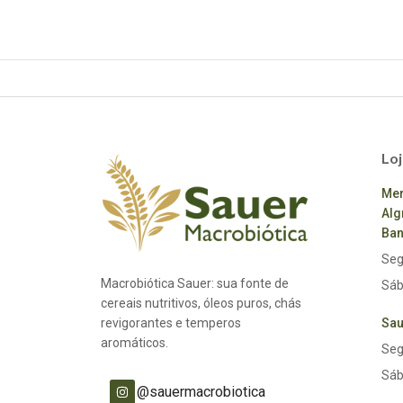
Loj
Mer
Alg
Ban
Seg
Macrobiótica Sauer: sua fonte de
Sáb
cereais nutritivos, óleos puros, chás
revigorantes e temperos
Sau
aromáticos.
Seg
Sáb
@sauermacrobiotica