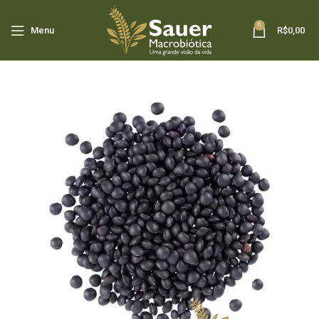
0
Menu
R$
0,00