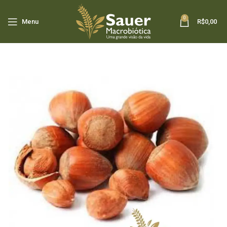
0
Menu
R$
0,00