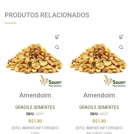
PRODUTOS RELACIONADOS
Amendoim
Amendoim
Torrado 100g
Torrado e Salgado
100g
GRAOS E SEMENTES
GRAOS E SEMENTES
SKU:
6261
SKU:
6257
R$
1,80
R$
1,80
(SITE) AMENDOIM TORRADO
(SITE) AMENDOIM TORRADO
100G
SALGADO 100G