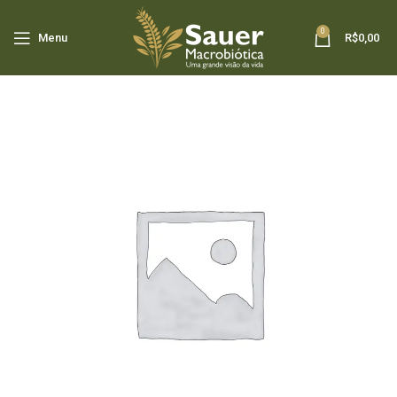
0
Menu
R$
0,00