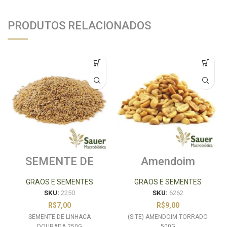
PRODUTOS RELACIONADOS
SEMENTE DE
Amendoim
LINHACA
Torrado 500g
DOURADA 250G
GRAOS E SEMENTES
GRAOS E SEMENTES
SKU:
2250
SKU:
6262
R$
7,00
R$
9,00
SEMENTE DE LINHACA
(SITE) AMENDOIM TORRADO
DOURADA 250G
500G