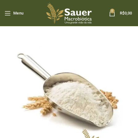
0
Menu
R$
0,00