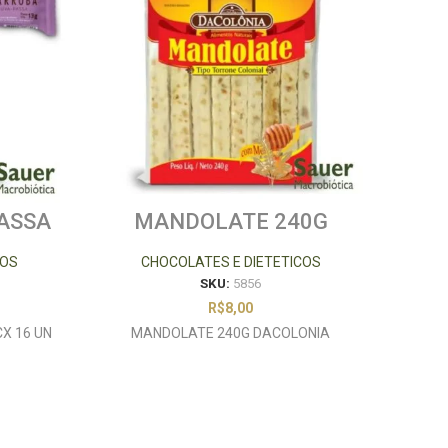
ASSA
MANDOLATE 240G
D
ROB
DACOLONIA
CAS
COS
CHOCOLATES E DIETETICOS
SKU:
5856
R$
8,00
X 16 UN
MANDOLATE 240G DACOLONIA
DOC