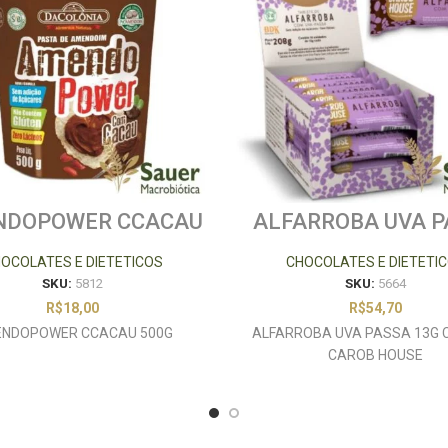
NDOPOWER CCACAU
ALFARROBA UVA P
500G
13G CX 16 UN CA
HOUSE
OCOLATES E DIETETICOS
CHOCOLATES E DIETETI
SKU:
5812
SKU:
5664
R$
18,00
R$
54,70
NDOPOWER CCACAU 500G
ALFARROBA UVA PASSA 13G C
CAROB HOUSE