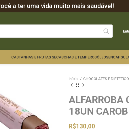
cê a ter uma vida muito mais saudável!
Ent
CASTANHAS E FRUTAS SECAS
CHAS E TEMPEROS
ÓLEOS
ENCAPSUL
Início
CHOCOLATES E DIETETIC
ALFARROBA 
18UN CAROB
R$
130,00