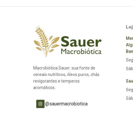
Loj
Mer
Alg
Ban
Seg
Macrobiótica Sauer: sua fonte de
Sáb
cereais nutritivos, óleos puros, chás
revigorantes e temperos
Sau
aromáticos.
Seg
Sáb
@sauermacrobiotica