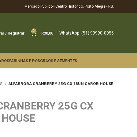
Mercado Público - Centro Histórico, Porto Alegre - RS,
0
WhatsApp: (51) 99990-0055
rar / Registrar
R$
0,00
ADOS
FARINHAS E POS
GRAOS E SEMENTES
OS
ALFARROBA CRANBERRY 25G CX 18UN CAROB HOUSE
CRANBERRY 25G CX
 HOUSE