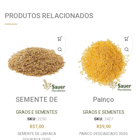
PRODUTOS RELACIONADOS
SEMENTE DE
Painço
LINHACA
Descascado 350g
DOURADA 250G
GRAOS E SEMENTES
GRAOS E SEMENTES
SKU:
2250
SKU:
2427
R$
7,00
R$
9,90
SEMENTE DE LINHACA
PAINCO DESCASCADO 350G
DOURADA 250G