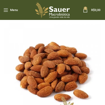
0
Menu
R$
0,00