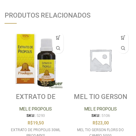
PRODUTOS RELACIONADOS
EXTRATO DE
MEL TIO GERSON
PROPOLIS 30ML
FLORS DO
PRODAPYS
CAMPO 500G
MEL E PROPOLIS
MEL E PROPOLIS
SKU:
5293
SKU:
5106
R$
19,50
R$
23,00
EXTRATO DE PROPOLIS 30ML
MEL TIO GERSON FLORS DO
PRODAPYS
CAMPO 500G