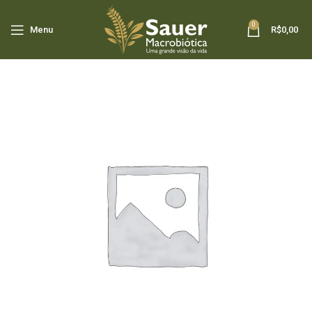
0
Menu
R$
0,00