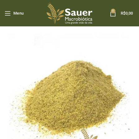
0
Menu
R$
0,00