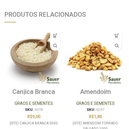
PRODUTOS RELACIONADOS
Canjica Branca
Amendoim
500g
Torrado e Salgado
100g
GRAOS E SEMENTES
GRAOS E SEMENTES
SKU:
6078
SKU:
6257
R$
9,00
R$
1,80
(SITE) CANJICA BRANCA 500G
(SITE) AMENDOIM TORRADO
SALGADO 100G