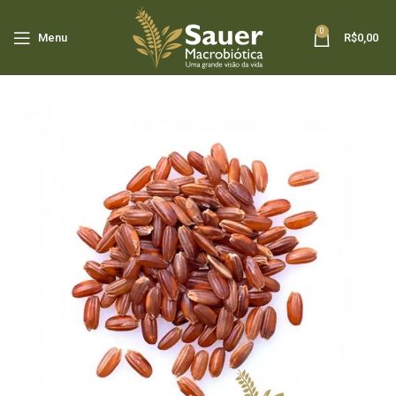
0
Menu
R$
0,00