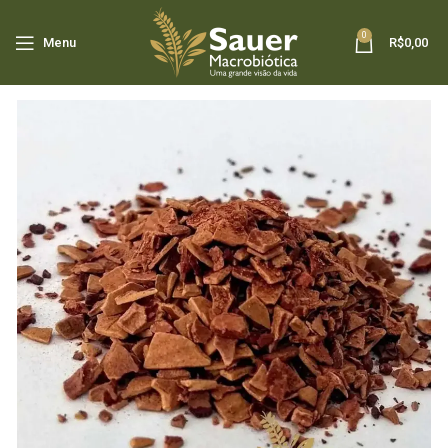
0
Menu
R$
0,00