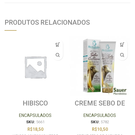
PRODUTOS RELACIONADOS
HIBISCO
CREME SEBO DE
60X500MG
CARNEIRO 150G
VERDE FLORA
ENCAPSULADOS
ENCAPSULADOS
SKU:
5661
SKU:
5782
R$
18,50
R$
10,50