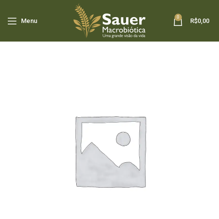
0
Menu
R$
0,00