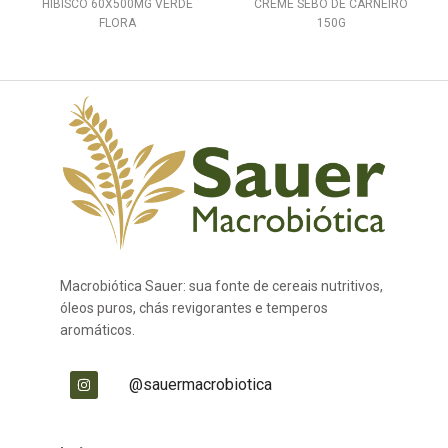
HIBISCO 60X500MG VERDE
CREME SEBO DE CARNEIRO
FLORA
150G
Macrobiótica Sauer: sua fonte de cereais nutritivos,
óleos puros, chás revigorantes e temperos
aromáticos.
@sauermacrobiotica