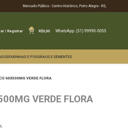
Mercado Público - Centro Histórico, Porto Alegre - RS,
0
WhatsApp: (51) 99990-0055
rar / Registrar
R$
0,00
ADOS
FARINHAS E POS
GRAOS E SEMENTES
SCO 60X500MG VERDE FLORA
X500MG VERDE FLORA
RA