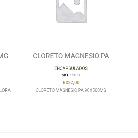
0MG
CLORETO MAGNESIO PA
ZE
90X500MG
ENCAPSULADOS
SKU:
5671
R$
22,00
FLORA
CLORETO MAGNESIO PA 90X500MG
ZED