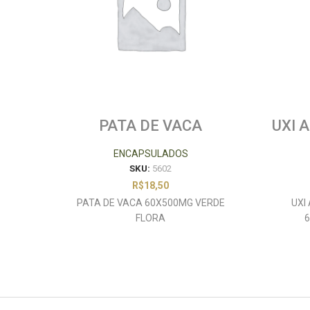
PATA DE VACA
UXI 
60X500MG VERDE FLORA
GATO
ENCAPSULADOS
SKU:
5602
R$
18,50
PATA DE VACA 60X500MG VERDE
UXI
FLORA
6