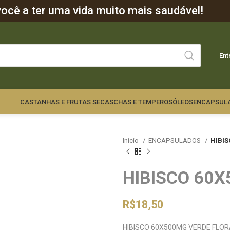
cê a ter uma vida muito mais saudável!
Ent
CASTANHAS E FRUTAS SECAS
CHAS E TEMPEROS
ÓLEOS
ENCAPSUL
Início
ENCAPSULADOS
HIBI
HIBISCO 60
R$
18,50
HIBISCO 60X500MG VERDE FLO