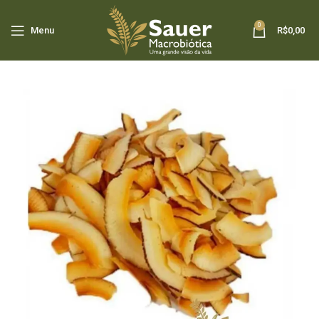
0
Menu
R$
0,00