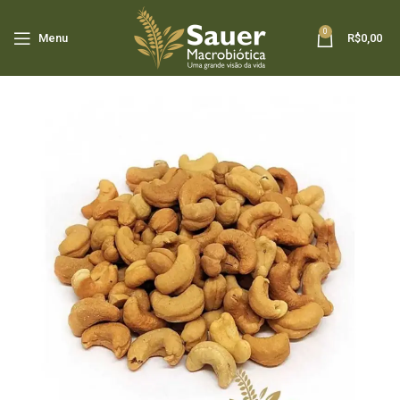
0
Menu
R$
0,00