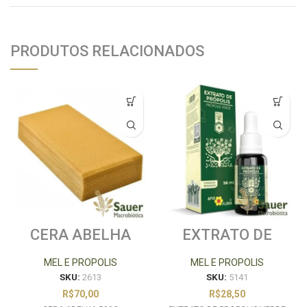
PRODUTOS RELACIONADOS
CERA ABELHA
EXTRATO DE
500G
PROPOLIS VERDE
30ML APIS
MEL E PROPOLIS
MEL E PROPOLIS
FLORA
SKU:
2613
SKU:
5141
R$
70,00
R$
28,50