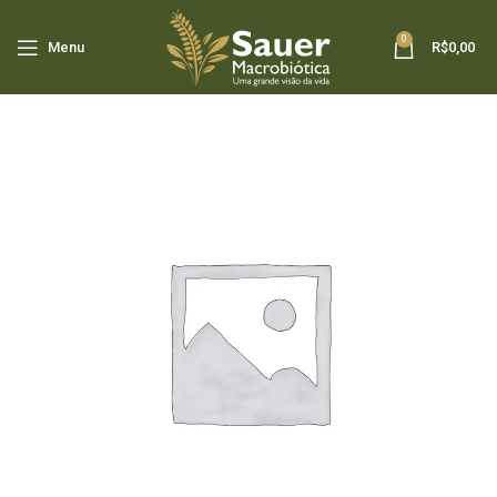
0
Menu
R$
0,00