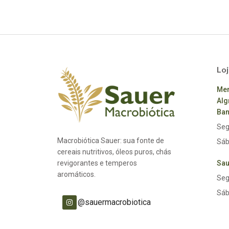
Loj
Mer
Alg
Ban
Seg
Macrobiótica Sauer: sua fonte de
Sáb
cereais nutritivos, óleos puros, chás
revigorantes e temperos
Sau
aromáticos.
Seg
Sáb
@sauermacrobiotica