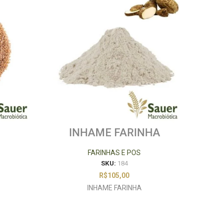
INHAME FARINHA
FAR
FARINHAS E POS
SKU:
184
R$
105,00
INHAME FARINHA
F