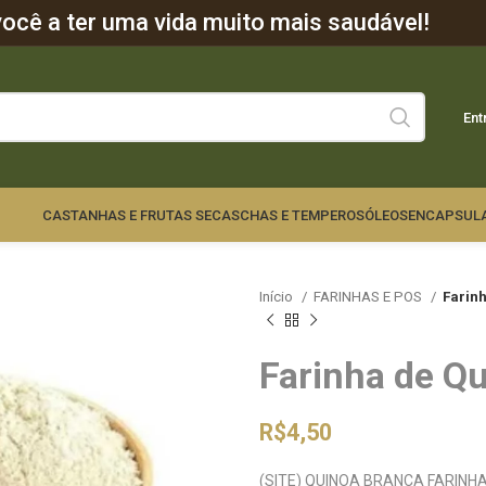
cê a ter uma vida muito mais saudável!
Ent
CASTANHAS E FRUTAS SECAS
CHAS E TEMPEROS
ÓLEOS
ENCAPSUL
Início
FARINHAS E POS
Farin
Farinha de Q
R$
4,50
(SITE) QUINOA BRANCA FARINH