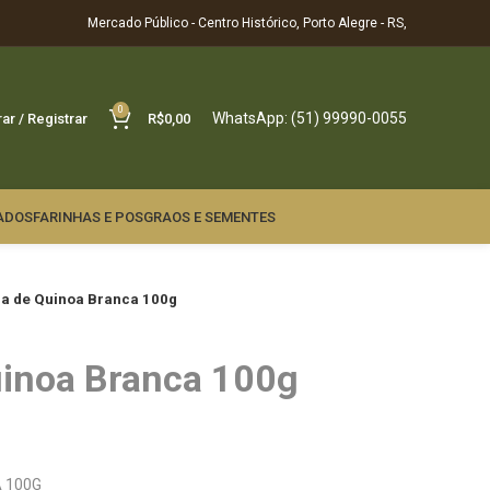
Mercado Público - Centro Histórico, Porto Alegre - RS,
0
WhatsApp: (51) 99990-0055
rar / Registrar
R$
0,00
ADOS
FARINHAS E POS
GRAOS E SEMENTES
ha de Quinoa Branca 100g
uinoa Branca 100g
A 100G