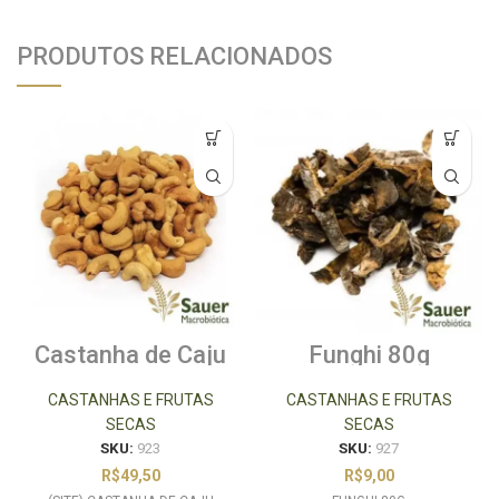
PRODUTOS RELACIONADOS
Castanha de Caju
Funghi 80g
Torrada Salgada
500g
CASTANHAS E FRUTAS
CASTANHAS E FRUTAS
SECAS
SECAS
SKU:
923
SKU:
927
R$
49,50
R$
9,00