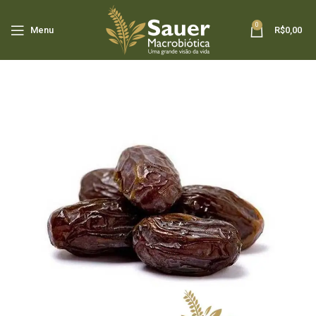
0
Menu
R$
0,00