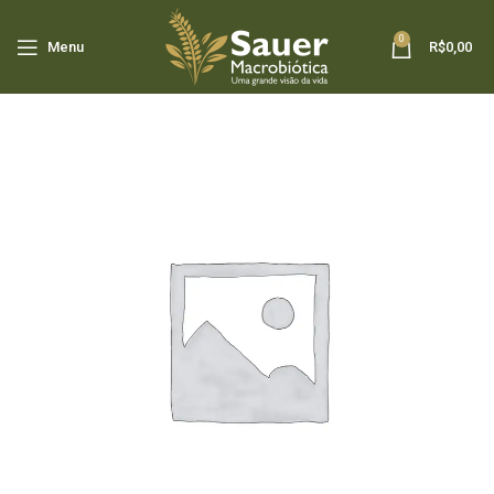
0
Menu
R$
0,00