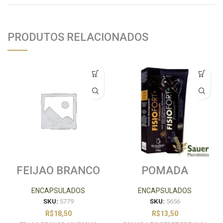
PRODUTOS RELACIONADOS
FEIJAO BRANCO
POMADA
60X500MG
FISIOFORT
VERDE FLORA
PREMIUM 150G
ENCAPSULADOS
ENCAPSULADOS
BIO INSTINTO
SKU:
5779
SKU:
5656
R$
18,50
R$
13,50