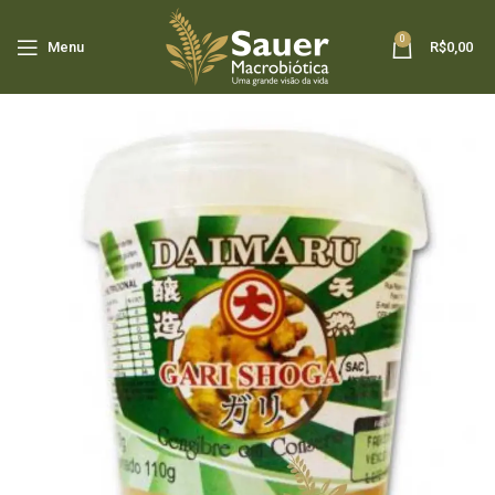
0
Menu
R$
0,00