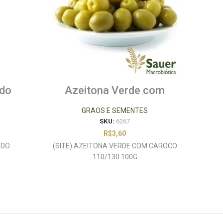
do
Azeitona Verde com
Pai
g
Caroço (110/130) 100g
GRAOS E SEMENTES
SKU:
6267
R$
3,60
ADO
(SITE) AZEITONA VERDE COM CAROCO
110/130 100G