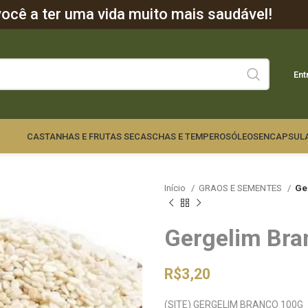
cê a ter uma vida muito mais saudável!
Ent
CASTANHAS E FRUTAS SECAS
CHAS E TEMPEROS
ÓLEOS
ENCAPSUL
Início
GRAOS E SEMENTES
Ge
Gergelim Bra
R$
3,20
(SITE) GERGELIM BRANCO 100G