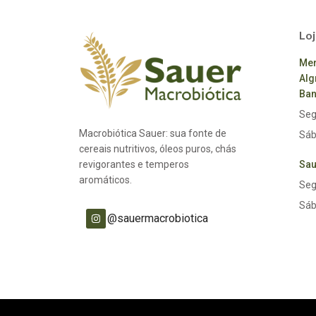
Loj
Mer
Alg
Ban
Seg
Macrobiótica Sauer: sua fonte de
Sáb
cereais nutritivos, óleos puros, chás
revigorantes e temperos
Sau
aromáticos.
Seg
Sáb
@sauermacrobiotica