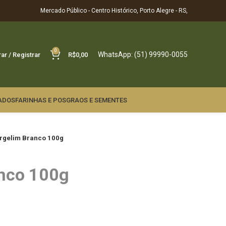
Mercado Público - Centro Histórico, Porto Alegre - RS,
0
WhatsApp: (51) 99990-0055
rar / Registrar
R$
0,00
ADOS
FARINHAS E POS
GRAOS E SEMENTES
rgelim Branco 100g
nco 100g