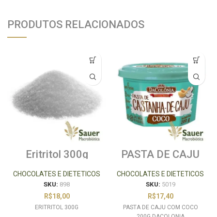
PRODUTOS RELACIONADOS
Eritritol 300g
PASTA DE CAJU
COM COCO 200G
DACOLONIA
CHOCOLATES E DIETETICOS
CHOCOLATES E DIETETICOS
SKU:
898
SKU:
5019
R$
18,00
R$
17,40
ERITRITOL 300G
PASTA DE CAJU COM COCO
200G DACOLONIA