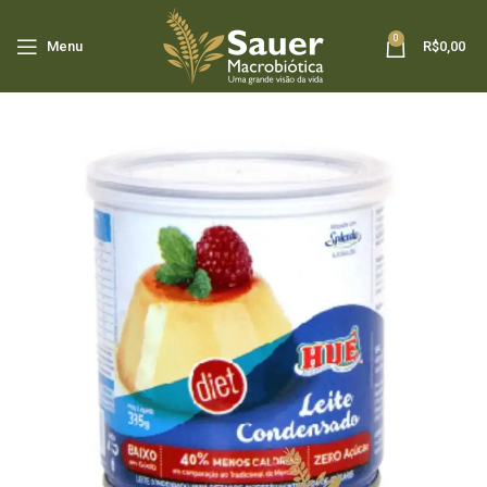
0
Menu
R$
0,00