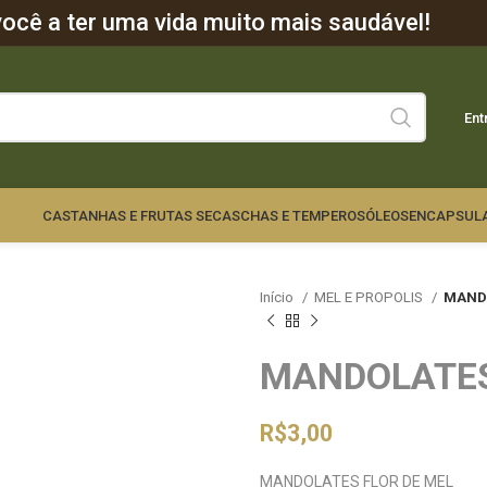
cê a ter uma vida muito mais saudável!
Ent
CASTANHAS E FRUTAS SECAS
CHAS E TEMPEROS
ÓLEOS
ENCAPSUL
Início
MEL E PROPOLIS
MANDO
MANDOLATES
R$
3,00
MANDOLATES FLOR DE MEL