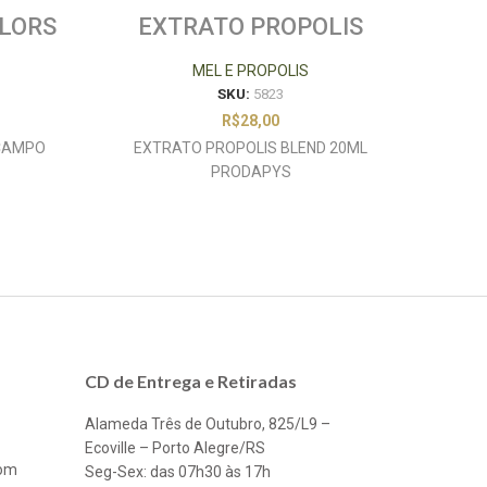
FLORS
EXTRATO PROPOLIS
0G
BLEND 20ML PRODAPYS
MEL E PROPOLIS
SKU:
5823
R$
28,00
 CAMPO
EXTRATO PROPOLIS BLEND 20ML
MEL
PRODAPYS
CD de Entrega e Retiradas
Alameda Três de Outubro, 825/L9 –
Ecoville – Porto Alegre/RS
com
Seg-Sex: das 07h30 às 17h