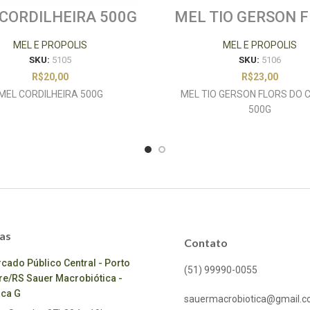
CORDILHEIRA 500G
MEL TIO GERSON 
DO CAMPO 50
MEL E PROPOLIS
MEL E PROPOLIS
SKU:
5105
SKU:
5106
R$
20,00
R$
23,00
MEL CORDILHEIRA 500G
MEL TIO GERSON FLORS DO
500G
as
Contato
cado Público Central - Porto
(51) 99990-0055
re/RS Sauer Macrobiótica -
ca G
sauermacrobiotica@gmail.