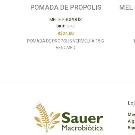
POMADA DE PROPOLIS
MEL 
VERMELHA 15 G
VEROMED
MEL E PROPOLIS
SKU:
5347
R$
24,00
POMADA DE PROPOLIS VERMELHA 15 G
VEROMED
Loj
Mer
Alg
Ban