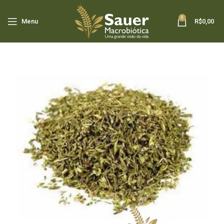
0
Menu
R$
0,00