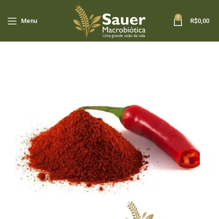
0
Menu
R$
0,00