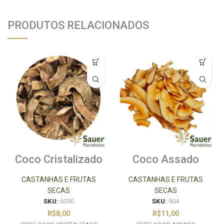
PRODUTOS RELACIONADOS
Coco Cristalizado
Coco Assado
com Mascavo
Laminado 100g
100g
CASTANHAS E FRUTAS
CASTANHAS E FRUTAS
SECAS
SECAS
SKU:
6090
SKU:
904
R$
8,00
R$
11,00