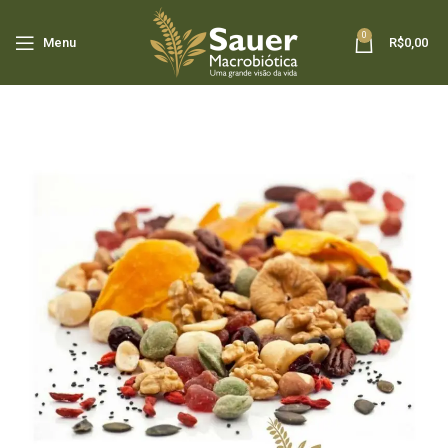
0
Menu
R$
0,00