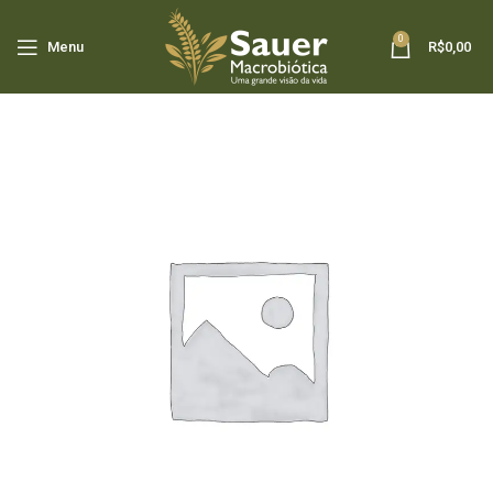
0
Menu
R$
0,00