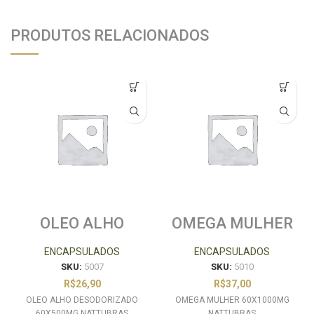
PRODUTOS RELACIONADOS
OLEO ALHO
OMEGA MULHER
DESODORIZADO
60X1000MG
60X500MG
NATTUBRAS
ENCAPSULADOS
ENCAPSULADOS
NATTUBRAS
SKU:
5007
SKU:
5010
R$
26,90
R$
37,00
OLEO ALHO DESODORIZADO
OMEGA MULHER 60X1000MG
60X500MG NATTUBRAS
NATTUBRAS