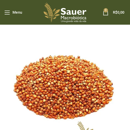
0
Menu
R$
0,00