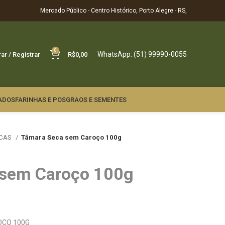
Mercado Público - Centro Histórico, Porto Alegre - RS,
0
WhatsApp: (51) 99990-0055
rar / Registrar
R$
0,00
ADOS
FARINHAS E POS
GRAOS E SEMENTES
ECAS
Tâmara Seca sem Caroço 100g
 sem Caroço 100g
OCO 100G