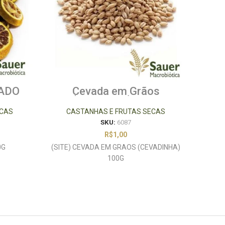
ADO
Cevada em Grãos
MI
(Cevadinha) 100g
ECAS
CASTANHAS E FRUTAS SECAS
C
SKU:
6087
R$
1,00
0G
(SITE) CEVADA EM GRAOS (CEVADINHA)
100G