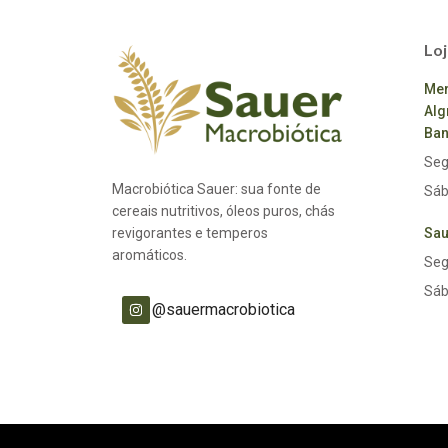
Loj
Mer
Alg
Ban
Seg
Macrobiótica Sauer: sua fonte de
Sáb
cereais nutritivos, óleos puros, chás
revigorantes e temperos
Sau
aromáticos.
Seg
Sáb
@sauermacrobiotica