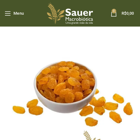
0
Menu
R$
0,00