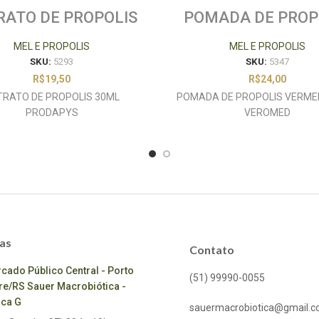
RATO DE PROPOLIS
POMADA DE PROP
0ML PRODAPYS
VERMELHA 15 
VEROMED
MEL E PROPOLIS
MEL E PROPOLIS
SKU:
5293
SKU:
5347
R$
19,50
R$
24,00
TRATO DE PROPOLIS 30ML
POMADA DE PROPOLIS VERMEL
PRODAPYS
VEROMED
as
Contato
cado Público Central - Porto
(51) 99990-0055
re/RS Sauer Macrobiótica -
ca G
sauermacrobiotica@gmail.