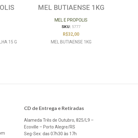
OLIS
MEL BUTIAENSE 1KG
ME
G
CA
MEL E PROPOLIS
SKU:
5777
R$
32,00
HA 15 G
MEL BUTIAENSE 1KG
MEL 
CD de Entrega e Retiradas
Alameda Três de Outubro, 825/L9 –
Ecoville – Porto Alegre/RS
com
Seg-Sex: das 07h30 às 17h