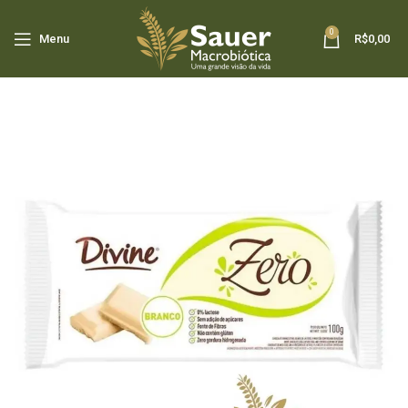
0
Menu
R$
0,00