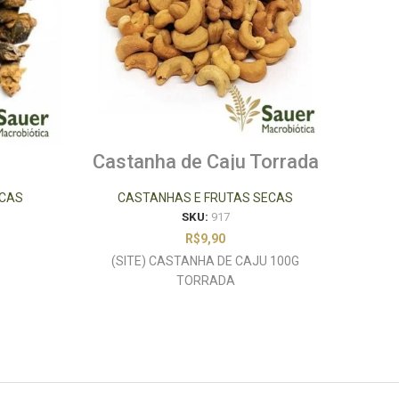
Castanha de Caju Torrada
Co
sem Sal 100g
ECAS
CASTANHAS E FRUTAS SECAS
C
SKU:
917
R$
9,90
(SITE) CASTANHA DE CAJU 100G
(S
TORRADA