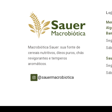
Loj
Mer
Alg
Ban
Seg
Macrobiótica Sauer: sua fonte de
Sáb
cereais nutritivos, óleos puros, chás
revigorantes e temperos
Sau
aromáticos.
Seg
Sáb
@sauermacrobiotica