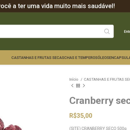
cê a ter uma vida muito mais saudável!
Ent
CASTANHAS E FRUTAS SECAS
CHAS E TEMPEROS
ÓLEOS
ENCAPSUL
Início
CASTANHAS E FRUTAS S
Cranberry se
R$
35,00
(SITE) CRANBERRY SECO 500g