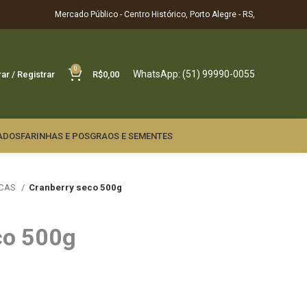
Mercado Público - Centro Histórico, Porto Alegre - RS,
0
WhatsApp: (51) 99990-0055
rar / Registrar
R$
0,00
ADOS
FARINHAS E POS
GRAOS E SEMENTES
ECAS
Cranberry seco 500g
co 500g